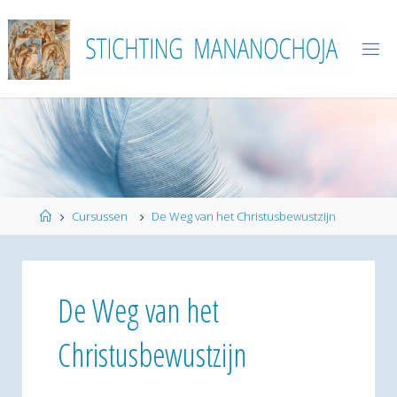
Ga
naar
de
inhoud
Home
Cursussen
De Weg van het Christusbewustzijn
De Weg van het
Christusbewustzijn