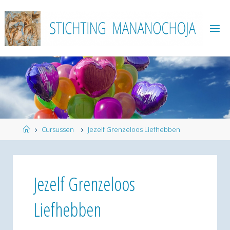
Ga
naar
de
inhoud
Home
Cursussen
Jezelf Grenzeloos Liefhebben
Jezelf Grenzeloos
Liefhebben