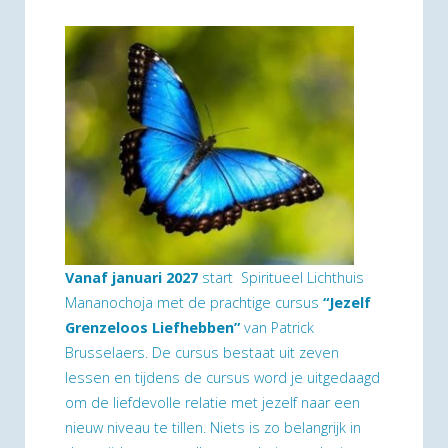
Vanaf januari 2027
start Spiritueel Lichthuis
Mananochoja met de prachtige cursus
“Jezelf
Grenzeloos Liefhebben”
van Patrick
Brusselaers. De cursus bestaat uit zeven
lessen en tijdens de cursus word je uitgedaagd
om de liefdevolle relatie met jezelf naar een
nieuw niveau te tillen. Niets is zo belangrijk in