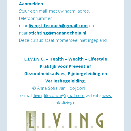
Aanmelden
Stuur een mail met uw naam, adres,
telefoonnummer
naar
living.lifecoach@gmail.com
en
naar
s
tichting@mananochoja.nl
Deze cursus staat momenteel niet ingepland.
L.I.V.I.N.G. – Health – Wealth – Lifestyle
Praktijk voor Preventief
Gezondheidsadvies, Pijnbegeleiding en
Verliesbegeleiding.
© Anna Sofia van Hooijdonk
e-mail:
living.lifecoach@gmail.com
website
www.
info-living.nl