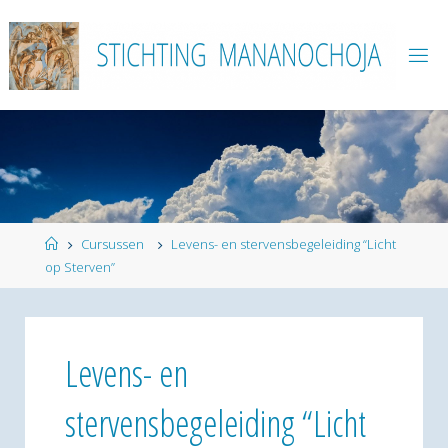
Ga
naar
de
inhoud
Home
Cursussen
Levens- en stervensbegeleiding “Licht
op Sterven”
Levens- en
stervensbegeleiding “Licht