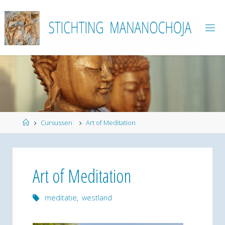
Ga
naar
de
inhoud
Home
Cursussen
Art of Meditation
Art of Meditation
meditatie
,
westland