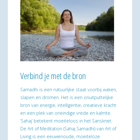
Verbind je met de bron
Samadhi is een natuurlijke staat voorbij waken,
slapen en dromen. Het is een onuitputtelijke
bron van energie, intelligentie, creatieve kracht
en een plek van oneindige vrede en kalmte.
‘Sahaj’ betekent moeiteloos in het Sanskriet.
De Art of Meditation (Sahaj Samadhi) van Art of
Living is een eeuwenoude, moeiteloze