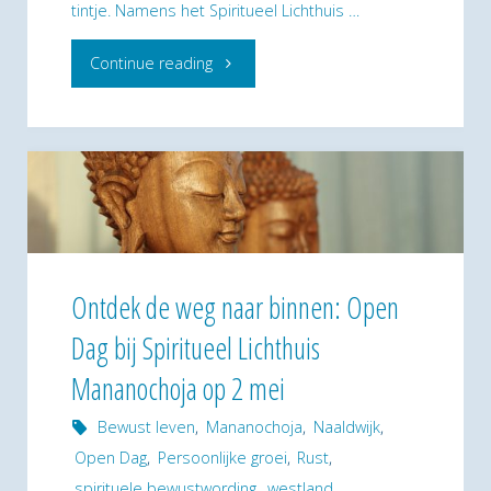
tintje. Namens het Spiritueel Lichthuis …
"Feestelijke
Continue reading
opening
Hospice
Beukenrode
extra
glans
Ontdek de weg naar binnen: Open
Dag bij Spiritueel Lichthuis
gegeven
Mananochoja op 2 mei
met
Bewust leven
,
Mananochoja
,
Naaldwijk
,
gulle
Open Dag
,
Persoonlijke groei
,
Rust
,
donatie"
spirituele bewustwording
,
westland
,