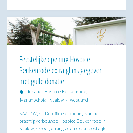
ons
dit
jaar
weer
op
Feestelijke opening Hospice
Beukenrode extra glans gegeven
de
met gulle donatie
Westland
donatie
,
Hospice Beukenrode
,
Reünie!"
Mananochoja
,
Naaldwijk
,
westland
NAALDWIJK – De officiële opening van het
prachtig verbouwde Hospice Beukenrode in
Naaldwijk kreeg onlangs een extra feestelijk