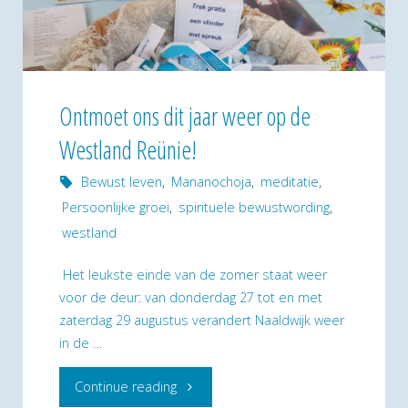
Ontmoet ons dit jaar weer op de
Westland Reünie!
Bewust leven
,
Mananochoja
,
meditatie
,
Persoonlijke groei
,
spirituele bewustwording
,
westland
Het leukste einde van de zomer staat weer
voor de deur: van donderdag 27 tot en met
zaterdag 29 augustus verandert Naaldwijk weer
in de …
"Ontmoet
Continue reading