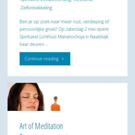
Zelfontwikkeling
Ben je op zoek naar meer rust, verdieping of
persoonlijke groei? Op zaterdag 2 mei opent
Spiritueel Lichthuis Mananochoja in Naaldwijk
haar deuren …
"Ontdek
Continue reading
de
weg
naar
binnen:
Open
Art of Meditation