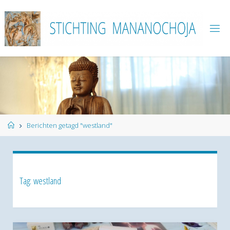
Ga
naar
de
inhoud
Home
Berichten getagd "westland"
Tag:
westland