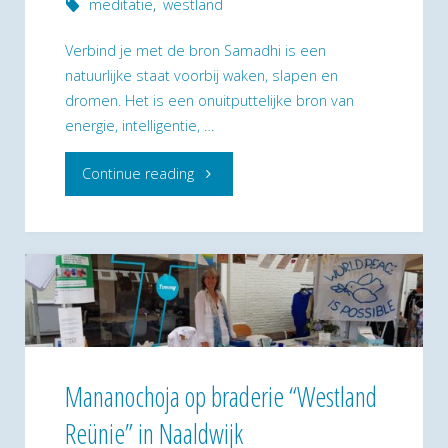
Dag
meditatie
,
westland
bij
Verbind je met de bron Samadhi is een
natuurlijke staat voorbij waken, slapen en
Spiritueel
dromen. Het is een onuitputtelijke bron van
energie, intelligentie, …
Lichthuis
"Art
Continue reading
Mananochoja
of
op
Meditation"
2
mei"
Mananochoja op braderie “Westland
Reünie” in Naaldwijk