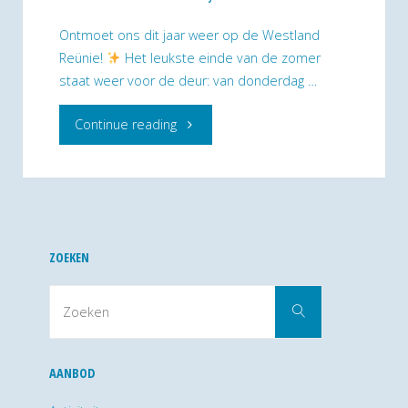
Ontmoet ons dit jaar weer op de Westland
Reünie!
Het leukste einde van de zomer
staat weer voor de deur: van donderdag …
"Mananochoja
Continue reading
op
braderie
“Westland
ZOEKEN
Reünie”
Zoek
Zoeken
naar:
in
Naaldwijk"
AANBOD