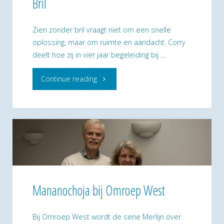
Bril
Dag
bij
Zien zonder bril vraagt niet om een snelle
oplossing, maar om ruimte en aandacht. Corry
Spiritueel
deelt hoe zij in vier jaar begeleiding bij …
Lichthuis
"Corry
Continue reading
Mananochoja
en
op
haar
2
weg
mei"
naar
Zien
Mananochoja bij Omroep West
zonder
Bij Omroep West wordt de serie Merlijn over