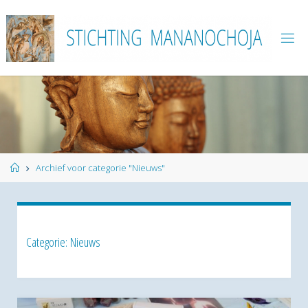
Ga
naar
de
inhoud
Home
Archief voor categorie "Nieuws"
Categorie:
Nieuws