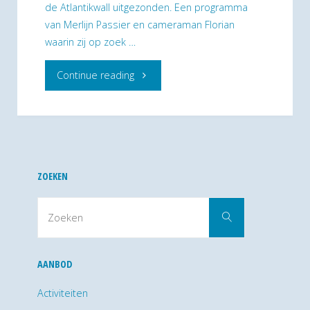
Bril"
de Atlantikwall uitgezonden. Een programma
van Merlijn Passier en cameraman Florian
waarin zij op zoek …
"Mananochoja
Continue reading
bij
Omroep
West"
ZOEKEN
Zoek
Zoeken
naar:
AANBOD
Activiteiten