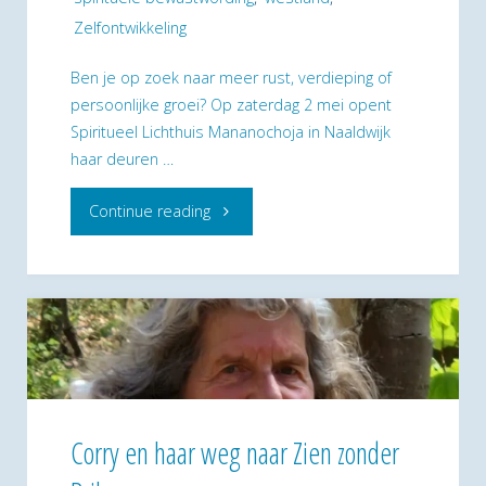
Zelfontwikkeling
Ben je op zoek naar meer rust, verdieping of
persoonlijke groei? Op zaterdag 2 mei opent
Spiritueel Lichthuis Mananochoja in Naaldwijk
haar deuren …
"Ontdek
Continue reading
de
weg
naar
binnen:
Open
Corry en haar weg naar Zien zonder