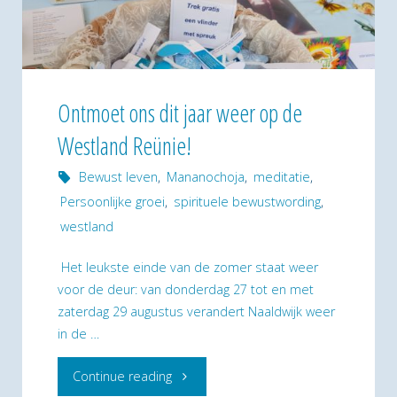
Ontmoet ons dit jaar weer op de
Westland Reünie!
Bewust leven
,
Mananochoja
,
meditatie
,
Persoonlijke groei
,
spirituele bewustwording
,
westland
Het leukste einde van de zomer staat weer
voor de deur: van donderdag 27 tot en met
zaterdag 29 augustus verandert Naaldwijk weer
in de …
"Ontmoet
Continue reading