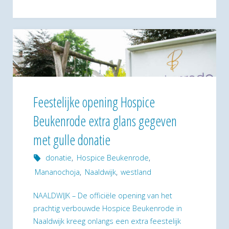
ons
dit
jaar
weer
op
Feestelijke opening Hospice
Beukenrode extra glans gegeven
de
met gulle donatie
Westland
donatie
,
Hospice Beukenrode
,
Reünie!"
Mananochoja
,
Naaldwijk
,
westland
NAALDWIJK – De officiële opening van het
prachtig verbouwde Hospice Beukenrode in
Naaldwijk kreeg onlangs een extra feestelijk