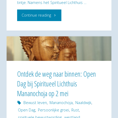
tintje. Namens het Spiritueel Lichthuis …
"Feestelijke
Continue reading
opening
Hospice
Beukenrode
extra
glans
Ontdek de weg naar binnen: Open
Dag bij Spiritueel Lichthuis
gegeven
Mananochoja op 2 mei
met
Bewust leven
,
Mananochoja
,
Naaldwijk
,
gulle
Open Dag
,
Persoonlijke groei
,
Rust
,
donatie"
spirituele bewustwording
,
westland
,