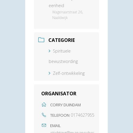
eenheid
Wagenaarstraat 26,
Naaldwijk
CATEGORIE
Spirituele
bewustwording
Zelf-ontwikkeling
ORGANISATOR
CORRY DUINDAM
0174627955
TELEFOON
EMAIL
stichting@mananochoj