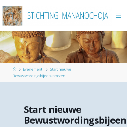
Ga
naar
de
inhoud
Home
Evenement
Start nieuwe
Bewustwordingsbijeenkomsten
Start nieuwe
Bewustwordingsbijee