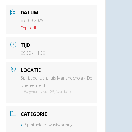
DATUM
okt 09 2025
Expired!
TIJD
09:30 - 11:30
LOCATIE
Spiritueel Lichthuis Mananochoja - De
Drie-eenheid
Wagenaarstraat 26, Naaldwijk
CATEGORIE
Spirituele bewustwording