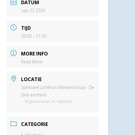
DATUM
sep 22 2026
TIJD
20:00 - 21:30
MORE INFO
Read More
LOCATIE
Spiritueel Lichthuis Mananochoja - De
Drie-eenheid
Wagenaarstraat 26, Naaldwijk
CATEGORIE