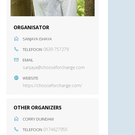
ORGANISATOR
SANJAYA ISHAYA
0639 757279
TELEFOON
EMAIL
sanjaya@chooseforchange.com
WEBSITE
https://chooseforchange.com/
OTHER ORGANIZERS
CORRY DUINDAM
0174627955
TELEFOON