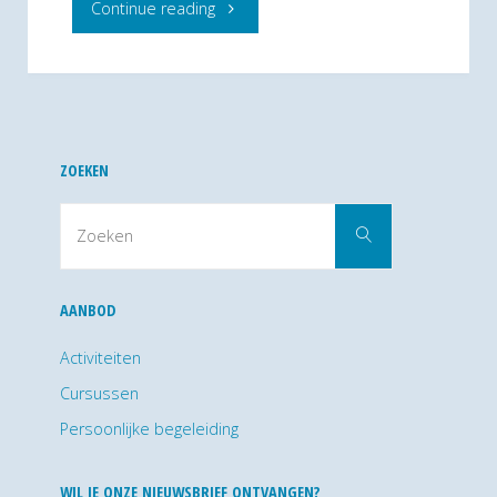
"“Ik
Continue reading
eet
dopjes”
actie
ZOEKEN
van
Zoek
Zoeken
naar:
Child’s
Life."
AANBOD
Activiteiten
Cursussen
Persoonlijke begeleiding
WIL JE ONZE NIEUWSBRIEF ONTVANGEN?