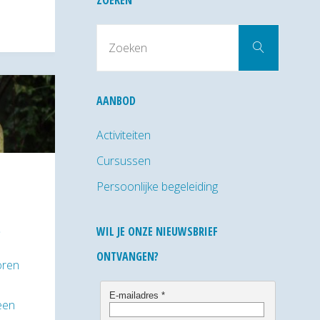
ZOEKEN
Zoek
Zoeken
naar:
AANBOD
Activiteiten
Cursussen
Persoonlijke begeleiding
g
WIL JE ONZE NIEUWSBRIEF
ONTVANGEN?
oren
 een