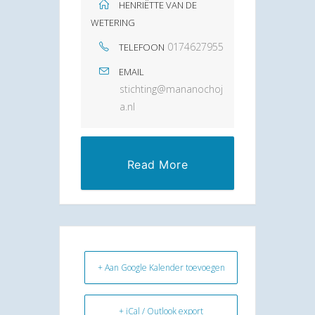
HENRIËTTE VAN DE
WETERING
0174627955
TELEFOON
EMAIL
stichting@mananochoj
a.nl
Read More
+ Aan Google Kalender toevoegen
+ iCal / Outlook export