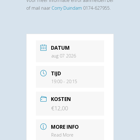
Voor meer informatie en/of aanmelden bel
of mail naar
Corry Duindam
0174-627955.
DATUM
aug 07 2026
TIJD
19:00 - 20:15
KOSTEN
€12,00
MORE INFO
Read More