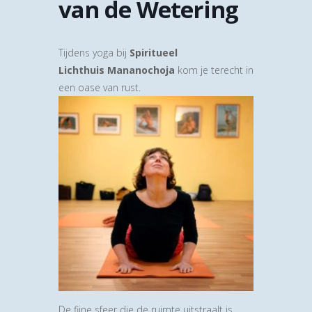
van de Wetering
Tijdens yoga bij
Spiritueel
Lichthuis Mananochoja
kom je terecht in
een oase van rust.
De fijne sfeer die de ruimte uitstraalt is