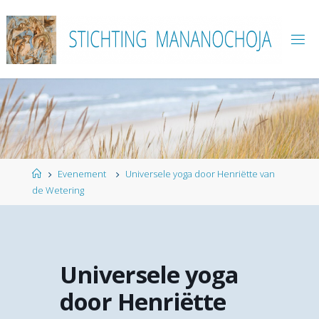
Ga
naar
de
inhoud
Home
Evenement
Universele yoga door Henriëtte van
de Wetering
Universele yoga
door Henriëtte