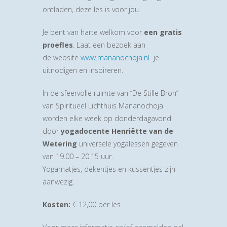
ontladen, deze les is voor jou.
Je bent van harte welkom voor
een gratis
proefles
. Laat een bezoek aan
de website
www.mananochoja.nl
je
uitnodigen en inspireren.
In de sfeervolle ruimte van “De Stille Bron”
van Spiritueel Lichthuis Mananochoja
worden elke week op donderdagavond
door
yogadocente Henriëtte van de
Wetering
universele yogalessen gegeven
van 19.00 – 20.15 uur.
Yogamatjes, dekentjes en kussentjes zijn
aanwezig.
Kosten:
€ 12,00 per les