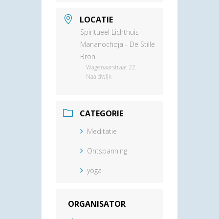
LOCATIE
Spiritueel Lichthuis
Mananochoja - De Stille
Bron
Wagenaarstraat 22,
Naaldwijk
CATEGORIE
Meditatie
Ontspanning
yoga
ORGANISATOR