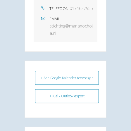
0174627955
TELEFOON
EMAIL
stichting@mananochoj
a.nl
+ Aan Google Kalender toevoegen
+ iCal / Outlook export