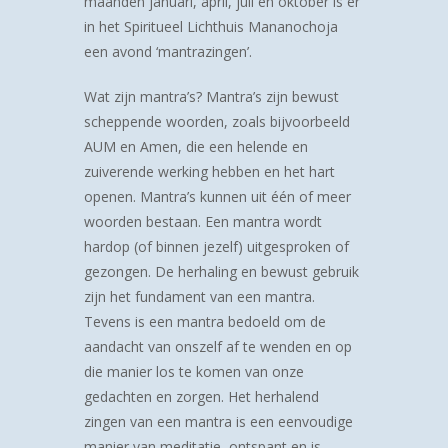
maanden
januari, april, juli en oktober
is er
in het Spiritueel Lichthuis Mananochoja
een avond ‘mantrazingen’.
Wat zijn mantra’s? Mantra’s zijn bewust
scheppende woorden, zoals bijvoorbeeld
AUM en Amen, die een helende en
zuiverende werking hebben en het hart
openen. Mantra’s kunnen uit één of meer
woorden bestaan. Een mantra wordt
hardop (of binnen jezelf) uitgesproken of
gezongen. De herhaling en bewust gebruik
zijn het fundament van een mantra.
Tevens is een mantra bedoeld om de
aandacht van onszelf af te wenden en op
die manier los te komen van onze
gedachten en zorgen. Het herhalend
zingen van een mantra is een eenvoudige
manier van meditatie, ontspant en is