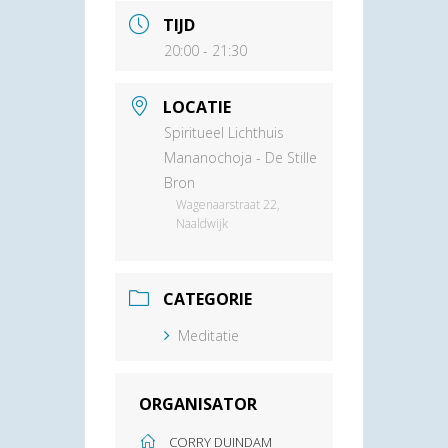
TIJD
20:00 - 21:30
LOCATIE
Spiritueel Lichthuis
Mananochoja - De Stille
Bron
Wagenaarstraat 22,
Naaldwijk
CATEGORIE
Meditatie
ORGANISATOR
CORRY DUINDAM