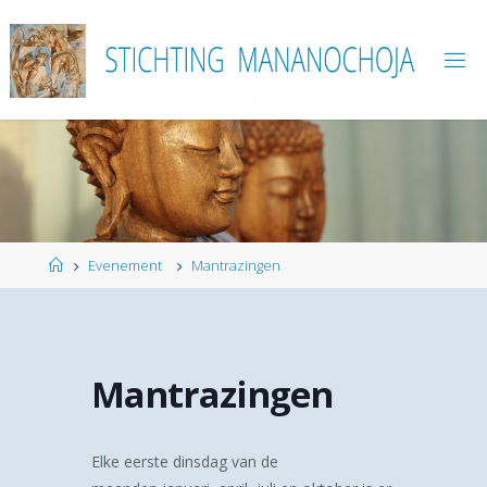
Ga
naar
de
inhoud
Home
Evenement
Mantrazingen
Mantrazingen
Elke eerste dinsdag van de