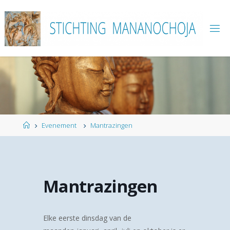
Ga
naar
de
inhoud
Home
Evenement
Mantrazingen
Mantrazingen
Elke eerste dinsdag van de