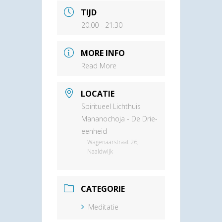
TIJD
20:00 - 21:30
MORE INFO
Read More
LOCATIE
Spiritueel Lichthuis
Mananochoja - De Drie-
eenheid
Wagenaarstraat 26,
Naaldwijk
CATEGORIE
Meditatie