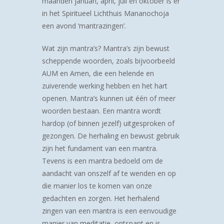
maanden
januari, april, juli en oktober
is er
in het Spiritueel Lichthuis Mananochoja
een avond ‘mantrazingen’.
Wat zijn mantra’s? Mantra’s zijn bewust
scheppende woorden, zoals bijvoorbeeld
AUM en Amen, die een helende en
zuiverende werking hebben en het hart
openen. Mantra’s kunnen uit één of meer
woorden bestaan. Een mantra wordt
hardop (of binnen jezelf) uitgesproken of
gezongen. De herhaling en bewust gebruik
zijn het fundament van een mantra.
Tevens is een mantra bedoeld om de
aandacht van onszelf af te wenden en op
die manier los te komen van onze
gedachten en zorgen. Het herhalend
zingen van een mantra is een eenvoudige
manier van meditatie, ontspant en is