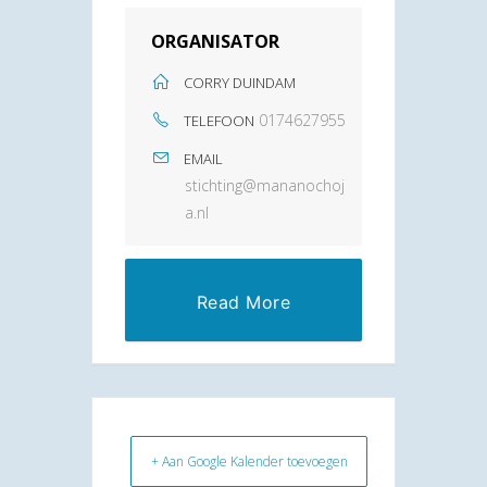
ORGANISATOR
CORRY DUINDAM
0174627955
TELEFOON
EMAIL
stichting@mananochoj
a.nl
Read More
+ Aan Google Kalender toevoegen