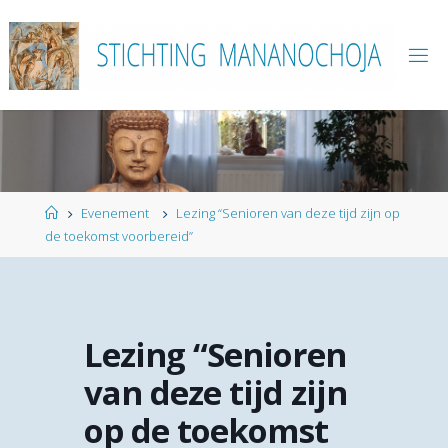
Ga
naar
de
inhoud
Home
Evenement
Lezing “Senioren van deze tijd zijn op
de toekomst voorbereid”
Lezing “Senioren
van deze tijd zijn
op de toekomst