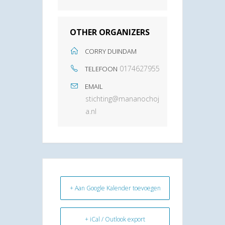
OTHER ORGANIZERS
CORRY DUINDAM
0174627955
TELEFOON
EMAIL
stichting@mananochoj
a.nl
+ Aan Google Kalender toevoegen
+ iCal / Outlook export